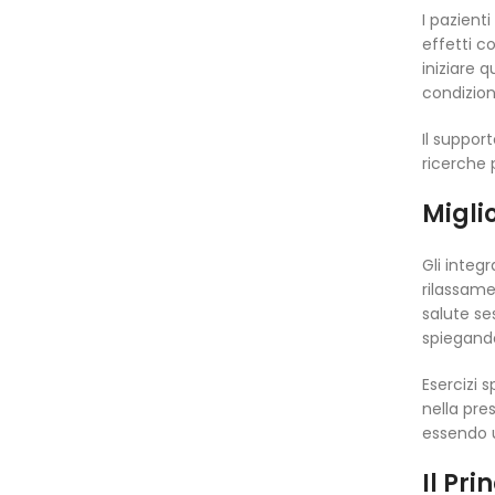
I pazient
effetti c
iniziare 
condizion
Il suppor
ricerche 
Migli
Gli integ
rilassame
salute se
spiegand
Esercizi s
nella pre
essendo u
Il Pri