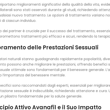
i riportano miglioramenti significativi della qualità della vita, e
ollaterali sono stati osservati durante gli studi, richiedendo at
qualsiasi nuovo trattamento. Le opzioni di trattamento variano n
i di ciascun individuo.
to dei partner è cruciale per il successo del trattamento, essenzi
promettono trattamenti più efficaci e sicuri, rendendo la terapi
oramento delle Prestazioni Sessuali
ratori naturali stanno guadagnando rapidamente popolarità, diven
nto possono anche migliorare le prestazioni, offrendo benefici si
ssuale ottimale sono fondamentali per il benessere generale. L’a
o l’importanza del benessere mentale.
pecifici sono raccomandati dagli esperti, essenziali per migliorare l
stazione sessuale è indiscutibile, richiedendo attenzione e cura. U
n pilastro fondamentale per la salute generale.
ncipio Attivo Avanafil e il Suo Impatto