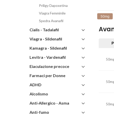
Priligy Dapoxetina
Viagra Femminile
50mg
Spedra Avanafil
Ava
Cialis - Tadalafil
Viagra - Sildenafil
Kamagra - Sildenafil
Levitra - Vardenafil
50mg 
Eiaculazione precoce
Farmaci per Donne
50mg 
ADHD
Alcolismo
Anti-Allergico - Asma
50mg 
Anti-fumo