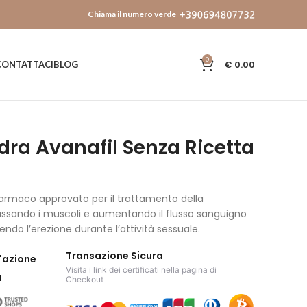
Chiama il numero verde
0
€
0.00
CONTATTACI
BLOG
ra Avanafil Senza Ricetta
farmaco approvato per il trattamento della
ilassando i muscoli e aumentando il flusso sanguigno
ndo l’erezione durante l’attività sessuale.
Transazione Sicura
'azione
Visita i link dei certificati nella pagina di
a
Checkout