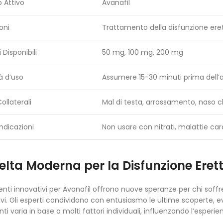
o Attivo
Avanafil
oni
Trattamento della disfunzione eret
Disponibili
50 mg, 100 mg, 200 mg
à d’uso
Assumere 15-30 minuti prima dell’a
Collaterali
Mal di testa, arrossamento, naso c
ndicazioni
Non usare con nitrati, malattie ca
elta Moderna per la Disfunzione Erett
enti innovativi per Avanafil offrono nuove speranze per chi soffr
tivi. Gli esperti condividono con entusiasmo le ultime scoperte, ev
ti varia in base a molti fattori individuali, influenzando l’esperie