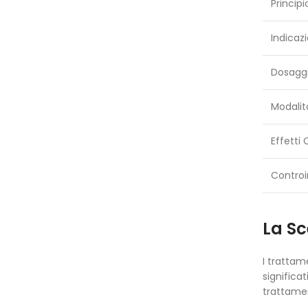
Principi
Indicazi
Dosaggi 
Modalit
Effetti 
Controi
La Sc
I trattam
significa
trattamen