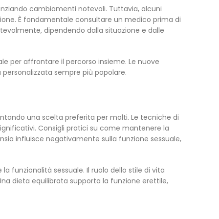
videnziando cambiamenti notevoli. Tuttavia, alcuni
tenzione. È fondamentale consultare un medico prima di
otevolmente, dipendendo dalla situazione e dalle
ale per affrontare il percorso insieme. Le nuove
a personalizzata sempre più popolare.
tando una scelta preferita per molti. Le tecniche di
gnificativi. Consigli pratici su come mantenere la
nsia influisce negativamente sulla funzione sessuale,
a funzionalità sessuale. Il ruolo dello stile di vita
na dieta equilibrata supporta la funzione erettile,