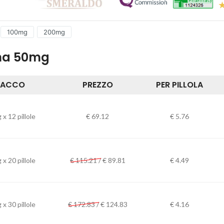
100mg
200mg
na 50mg
PACCO
PREZZO
PER PILLOLA
x 12 pillole
€
69.12
€ 5.76
x 20 pillole
€ 115.21 /
€
89.81
€ 4.49
x 30 pillole
€ 172.83 /
€
124.83
€ 4.16