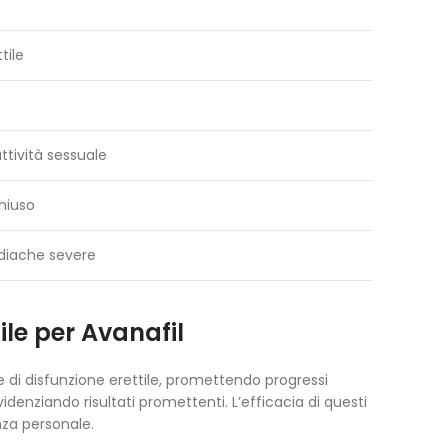
tile
ttività sessuale
hiuso
rdiache severe
ile per Avanafil
e di disfunzione erettile, promettendo progressi
idenziando risultati promettenti. L’efficacia di questi
nza personale.