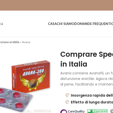
tà
CASA
CHI SIAMO
DOMANDE FREQUENTI
nzione erettile
»
Avana
Comprare Sped
in Italia
Avana contiene Avanafil, un 
disfunzione erettile. Agisce r
al pene, facilitando e mantene
Insorgenza rapida dell
Effetto di lunga durat