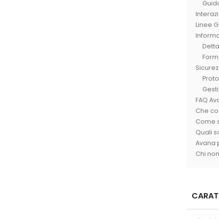
Guida
Interaz
Linee G
Inform
Dett
Form
Sicurez
Proto
Gesti
FAQ Av
Che co
Come s
Quali so
Avana p
Chi no
CARAT