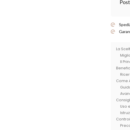
Post
Spediz
Garanz
La Scel
Migli
Il Pr
Benefici
Ricer
Come Ac
Guida
Avana
Consigli
Uso e
Istru
Controi
Preca