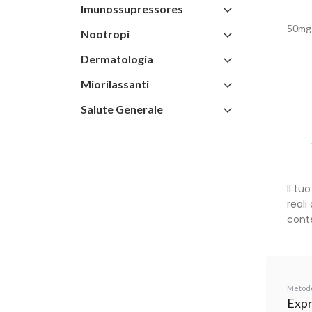
Imunossupressores
50mg 
Nootropi
Dermatologia
Miorilassanti
Salute Generale
Il tu
reali
cont
Metodo
Expr