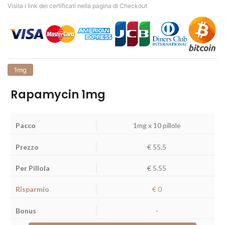
Visita i link dei certificati nella pagina di Checkout
1mg
Rapamycin 1mg
1mg x 10 pillole
€
55.5
€ 5.55
€ 0
-