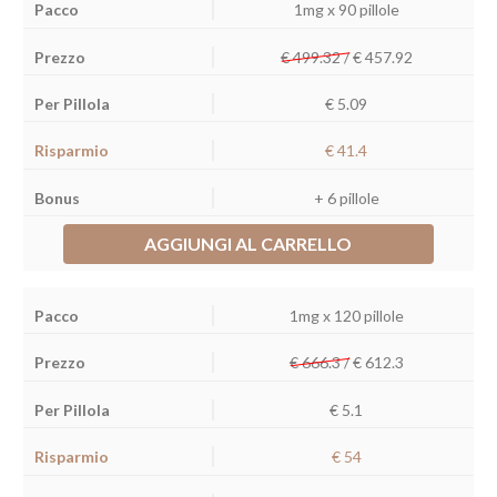
1mg x 90 pillole
€ 499.32 /
€
457.92
€ 5.09
€ 41.4
+ 6 pillole
AGGIUNGI AL CARRELLO
1mg x 120 pillole
€ 666.3 /
€
612.3
€ 5.1
€ 54