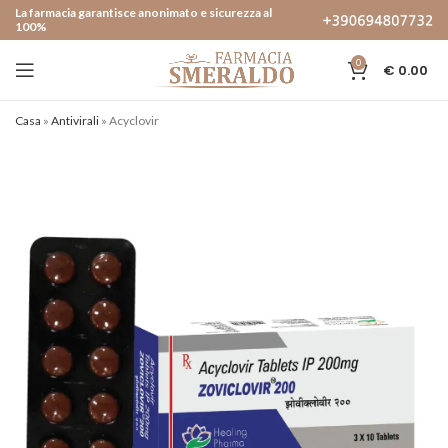
La farmacia garantisce anonimato e sicurezza al
100%
0
€
0.00
Casa
»
Antivirali
»
Acyclovir