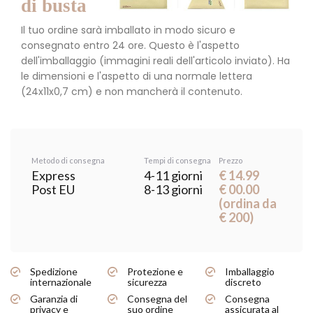
di busta
Il tuo ordine sarà imballato in modo sicuro e
consegnato entro 24 ore. Questo è l'aspetto
dell'imballaggio (immagini reali dell'articolo inviato). Ha
le dimensioni e l'aspetto di una normale lettera
(24x11x0,7 cm) e non mancherà il contenuto.
Metodo di consegna
Tempi di consegna
Prezzo
Express
4-11 giorni
€ 14.99
Post EU
8-13 giorni
€ 00.00
(ordina da
€ 200)
Spedizione
Protezione e
Imballaggio
internazionale
sicurezza
discreto
Garanzia di
Consegna del
Consegna
privacy e
suo ordine
assicurata al