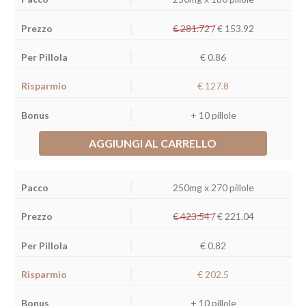
€ 281.72 /
€
153.92
€ 0.86
€ 127.8
+ 10 pillole
AGGIUNGI AL CARRELLO
250mg x 270 pillole
€ 423.54 /
€
221.04
€ 0.82
€ 202.5
+ 10 pillole