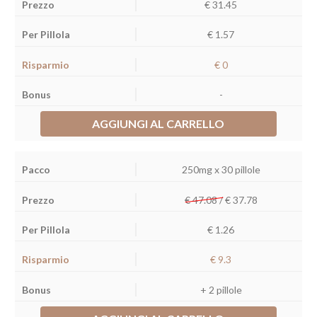
€
31.45
€ 1.57
€ 0
-
AGGIUNGI AL CARRELLO
250mg x 30 pillole
€ 47.08 /
€
37.78
€ 1.26
€ 9.3
+ 2 pillole